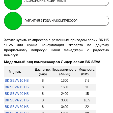
АСИНХРОННЫЙ ДВИГАТЕЛЬ
ГАРАНТИЯ 2 ГОДА НА КОМПРЕССОР
Хотите купить компрессор с ременным приводом серии BK HS
SEVA или нужна консультация эксперта по другому
профильному вопросу? Наши менеджеры с радостью
помогут!
Модельный ряд компрессоров Лидер серии BK SEVA
Давление,
Продуктивность,
Мощность,
Модель
(Бар)
(л/мин)
(кВт)
ВК SEVA 10 HS
8
1300
7.5
ВК SEVA 15 HS
8
1600
11
ВК SEVA 20 HS
8
2400
15
ВК SEVA 25 HS
8
3000
18.5
ВК SEVA 30 HS
8
3400
22