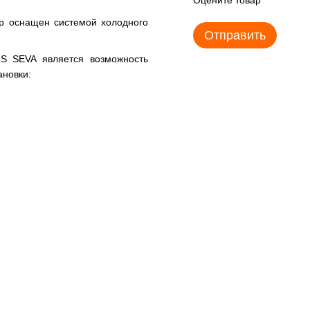
р оснащен системой холодного
Отправить
S SEVA является возможность
ановки: