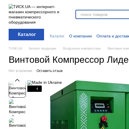
Перейти к основному контенту
Каталог
Каталог
О компании
Оплата и достав
Отзывы о магазине
Новости
О прод
Дополнительные материалы
Блог
TUSK.UA
Каталог продукции
Воздушные компрессоры
Винтовые ком
Винтовой Компрессор Лидер
Нет в наличии
Оставить отзыв
4