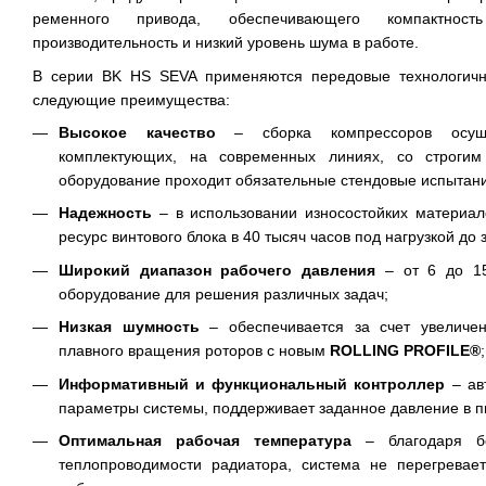
ременного привода, обеспечивающего компактнос
производительность и низкий уровень шума в работе.
В серии BK HS SEVA применяются передовые технологич
следующие преимущества:
Высокое качество
– сборка компрессоров осуще
комплектующих, на современных линиях, со строгим 
оборудование проходит обязательные стендовые испытания
Надежность
–
в использовании износостойких материа
ресурс винтового блока в 40 тысяч часов под нагрузкой до
Широкий диапазон рабочего давления
– от 6 до 15
оборудование для решения различных задач;
Низкая шумность
– обеспечивается за счет увеличе
плавного вращения роторов с новым
ROLLING PROFILE
®
;
Информативный и функциональный контроллер
– ав
параметры системы, поддерживает заданное давление в п
Оптимальная рабочая температура
– благодаря б
теплопроводимости радиатора, система не перегревае