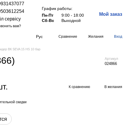
0931437077
График работы:
0503612254
Мой заказ
Пн-Пт
9:00 - 18:00
іл сервісу
Сб-Вс
Выходной
вонить вам?
Рус
Сравнение
Желания
Вход
идер ВК SEVA 15 HS 10 бар
866)
Артикул
024866
шт.
К сравнению
В желания
тельной скидки
тся