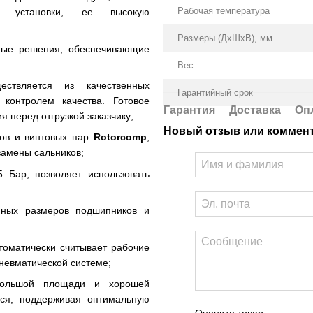
Рабочая температура
ть установки, ее высокую
Размеры (ДxШxВ), мм
ные решения, обеспечивающие
Вес
ствляется из качественных
Гарантийный срок
контролем качества. Готовое
Гарантия
Доставка
Оп
 перед отгрузкой заказчику;
Новый отзыв или коммен
лов и винтовых пар
Rotorcomp
,
 замены сальников
;
 Бар, позволяет использовать
нных размеров подшипников и
томатически считывает рабочие
невматической системе;
ольшой площади и хорошей
тся, поддерживая оптимальную
Оцените товар