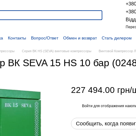
+38
+38
Відд
Перез
ка
Контакты
Вопрос/Ответ
Обмен и возврат
Стать дилером
укции
Наши проекты
Наши партнеры
Вакансии
Политика конфиденциальности
Договор оферты
Распродажа
прессоры
Серия BK HS (SEVA) винтовые компрессоры
Винтовой Компрессор Л
 ВК SEVA 15 HS 10 бар (024
227 494.00 грн/
Войти
для отображения накопи
%
Сообщить, когда появи