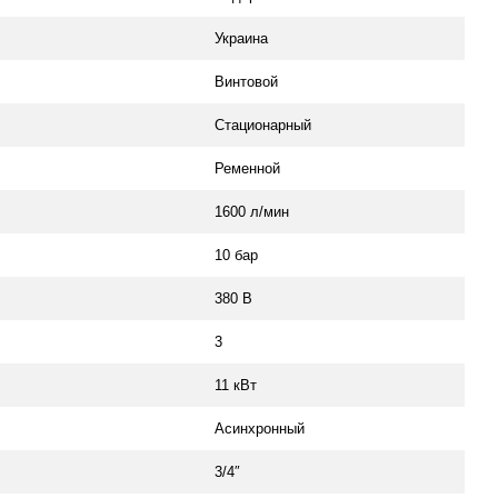
Украина
Винтовой
Стационарный
Ременной
1600 л/мин
10 бар
380 В
3
11 кВт
Асинхронный
3/4″