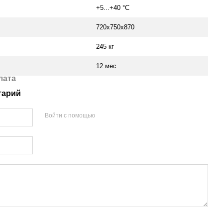
+5...+40 °С
720х750х870
245 кг
12 мес
лата
тарий
Войти с помощью