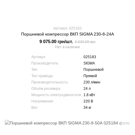
Артикул: 025183
Поршневой компрессор ВКП SIGMA 230-8-24А
9 075.00 грн/шт.
9 439.00 грн
Нет в наличии
Артикул
025183
Производитель
SIGMA
Тип
Поршневой
Тип привода
Прямой
Производительность
230 л/мин
Объём ресивера
24 л
Мощность электродвигателя
1.8 кВт
Напряжение
220 В
Вес
34 кг