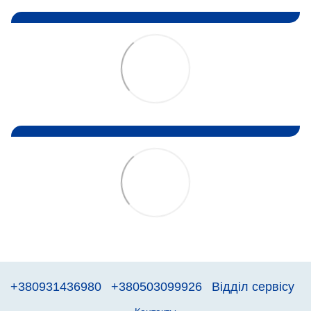
+380931436980
+380503099926
Відділ сервісу