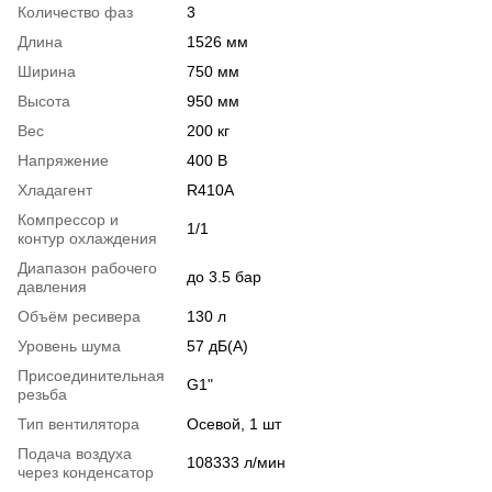
Количество фаз
3
Длина
1526 мм
Ширина
750 мм
Высота
950 мм
Вес
200 кг
Напряжение
400 В
Хладагент
R410A
Компрессор и
1/1
контур охлаждения
Диапазон рабочего
до 3.5 бар
давления
Объём ресивера
130 л
Уровень шума
57 дБ(А)
Присоединительная
G1"
резьба
Тип вентилятора
Осевой, 1 шт
Подача воздуха
108333 л/мин
через конденсатор