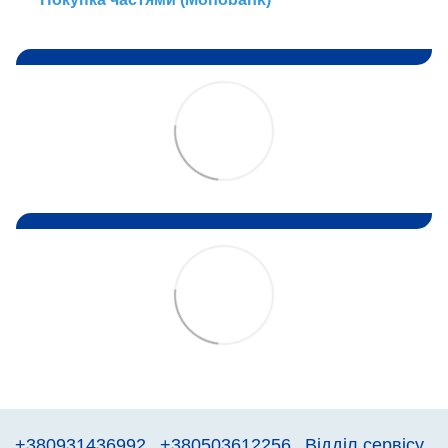
+380931436992
+380503612256
Відділ сервісу