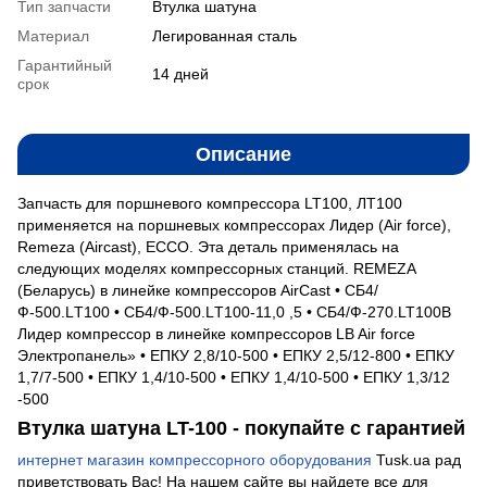
Тип запчасти
Втулка шатуна
Материал
Легированная сталь
Гарантийный
14 дней
срок
Описание
Запчасть для поршневого компрессора LT100, ЛТ100
применяется на поршневых компрессорах Лидер (Air force),
Remeza (Aircast), ECCO. Эта деталь применялась на
следующих моделях компрессорных станций. REMEZA
(Беларусь) в линейке компрессоров AirCast • СБ4/
Ф-500.LТ100 • СБ4/Ф-500.LТ100-11,0 ,5 • СБ4/Ф-270.LT100В
Лидер компрессор в линейке компрессоров LB Air force
Электропанель» • ЕПКУ 2,8/10-500 • ЕПКУ 2,5/12-800 • ЕПКУ
1,7/7-500 • ЕПКУ 1,4/10-500 • ЕПКУ 1,4/10-500 • ЕПКУ 1,3/12
-500
Втулка шатуна LT-100 - покупайте с гарантией
интернет магазин компрессорного оборудования
Tusk.ua рад
приветствовать Вас! На нашем сайте вы найдете все для