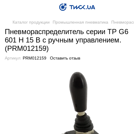
Каталог продукции
Промышленная пневматика
Пневморас
Пневмораспределитель серии TP G6
601 H 15 B с ручным управлением.
(PRM012159)
Артикул:
PRM012159
Оставить отзыв