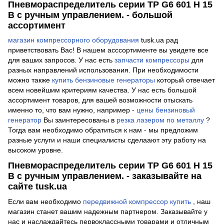
Пневмораспределитель серии TP G6 601 H 15
B с ручным управлением. - большой
ассортимент
магазин компрессорного оборудования
tusk.ua рад
приветствовать Вас! В нашем асссортименте вы увидете все
для ваших запросов. У нас есть
запчасти компрессоры
для
разных направлений использования. При необходимости
можно также
купить бензиновые генераторы
который отвечает
всем новейшим критериям качества. У нас есть большой
ассортимент товаров, для вашей возможности отыскать
именно то, что вам нужно, например -
цены бензиновый
генератор
Вы заинтересованы в
резка лазером по металлу
?
Тогда вам необходимо обратиться к нам - мы предложим
разные услуги и наши специалисты сделаают эту работу на
высоком уровне.
Пневмораспределитель серии TP G6 601 H 15
B с ручным управлением. - заказывайте на
сайте tusk.ua
Если вам необходимо
передвижной компрессор купить
, наш
магазин станет вашим надежным партнером. Заказывайте у
нас и наслаждайтесь первоклассными товарами и отличным