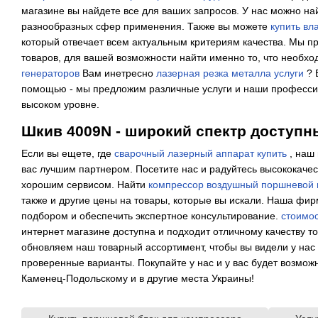
магазине вы найдете все для ваших запросов. У нас можно н
разнообразных сфер применения. Также вы можете
купить вл
который отвечает всем актуальным критериям качества. Мы 
товаров, для вашей возможности найти именно то, что необхо
генераторов
Вам инетресно
лазерная резка металла услуги
? 
помощью - мы предложим различные услуги и наши професси
высоком уровне.
Шкив 4009N - широкий спектр доступн
Если вы ещете, где
сварочный лазерный аппарат купить
, наш 
вас лучшим партнером. Посетите нас и радуйтесь высококаче
хорошим сервисом. Найти
компрессор воздушный поршневой
также и другие цены на товары, которые вы искали. Наша фир
подбором и обеспечить экспертное консультирование.
стоимос
интернет магазине доступна и подходит отличному качеству т
обновляем наш товарный ассортимент, чтобы вы видели у нас
проверенные варианты. Покупайте у нас и у вас будет возможн
Каменец-Подольскому и в другие места Украины!