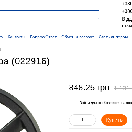
+38
+38
Відд
Перез
ка
Контакты
Вопрос/Ответ
Обмен и возврат
Стать дилером
укции
Наши проекты
Наши партнеры
Вакансии
Политика конфиденциальности
Договор оферты
Распродажа
N
ра (022916)
848.25 грн
1 131.
Войти
для отображения накопи
%
Купить