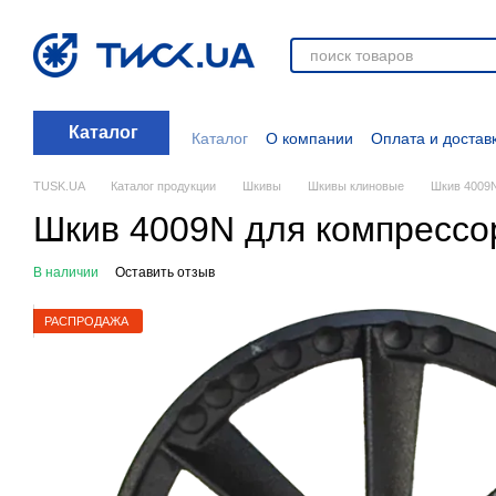
Перейти к основному контенту
Каталог
Каталог
О компании
Оплата и достав
Отзывы о магазине
Новости
О прод
Дополнительные материалы
Блог
TUSK.UA
Каталог продукции
Шкивы
Шкивы клиновые
Шкив 4009
Шкив 4009N для компрессо
В наличии
Оставить отзыв
РАСПРОДАЖА