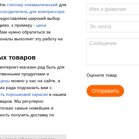
айти
степлер пневматический
для
агоотделитель для компрессора
предоставляем широкий выбор
димо, к примеру -
цена
Вам нужно обратиться за
оналы выполнят эту работу на
ых товаров
интернет-магазин рад быть для
ственными продуктами и
Оцените товар
 цены
можно у нас на сайте, а
ма рада подсказать вам с
Отправить
ть порошковой окраски
в нашем
оваров. Мы регулярно
 только самые новейшие и
ость получить доставку по