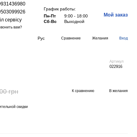
0931436980
График работы:
0503099926
Мой заказ
Пн-Пт
9:00 - 18:00
іл сервісу
Сб-Вс
Выходной
вонить вам?
Рус
Сравнение
Желания
Вход
Артикул
022916
00 грн
К сравнению
В желания
тельной скидки