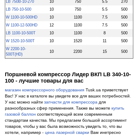
LB 750В-10-270
10
750
5.5
270
LB 750-10-500
10
750
5.5
500
W 1100-10-500HD
10
1100
7.5
500
W 1100-12-500HD
12
1100
7.5
500
LB 1100-10-500T
10
1100
8
500
W 1520-10-500T
10
1520
11
500
W 2200-10-
10
2200
15
500
500T(HD)
Поршневой компрессор Лидер ВКП LB 340-10-
100 - лучшие товары для вас
магазин компрессорного оборудования
Tusk.ua приветствует
Вас! У нас в каталоге вы увидете все для ваших потребностей.
У нас можно найти
запчасти для компрессора
для
разнообразных сфер применения. Также вы можете
купить
газовой баллон
соответствующий всем современным
стандартам качества. Мы предлагаем большой ассортимент
товаров, чтобы у вас была возможность увидеть то, что вы
хотели, например -
цена лазерной сварки
Вам инетресно