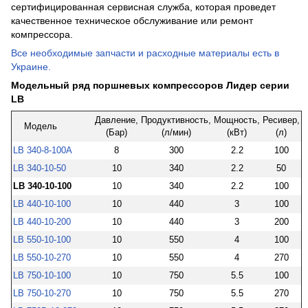
сертифицированная сервисная служба, которая проведет
качественное техническое обслуживание или ремонт
компрессора.
Все необходимые запчасти и расходные материалы есть в
Украине.
Модельный ряд поршневых компрессоров Лидер серии
LB
Давление,
Продуктивность,
Мощность,
Ресивер,
Модель
(Бар)
(л/мин)
(кВт)
(л)
LB 340-8-100А
8
300
2.2
100
LB 340-10-50
10
340
2.2
50
LB 340-10-100
10
340
2.2
100
LB 440-10-100
10
440
3
100
LB 440-10-200
10
440
3
200
LB 550-10-100
10
550
4
100
LB 550-10-270
10
550
4
270
LB 750-10-100
10
750
5.5
100
LB 750-10-270
10
750
5.5
270