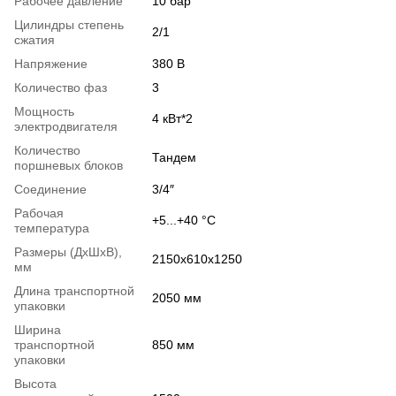
Рабочее давление
10 бар
Цилиндры степень
2/1
сжатия
Напряжение
380 В
Количество фаз
3
Мощность
4 кВт*2
электродвигателя
Количество
Тандем
поршневых блоков
Соединение
3/4″
Рабочая
+5...+40 °С
температура
Размеры (ДxШxВ),
2150х610х1250
мм
Длина транспортной
2050 мм
упаковки
Ширина
транспортной
850 мм
упаковки
Высота