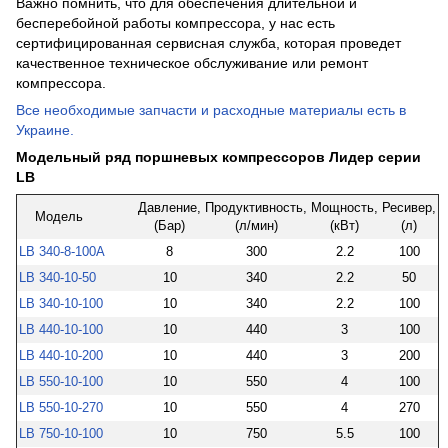
Важно помнить, что для обеспечения длительной и
бесперебойной работы компрессора, у нас есть
сертифицированная сервисная служба, которая проведет
качественное техническое обслуживание или ремонт
компрессора.
Все необходимые запчасти и расходные материалы есть в
Украине.
Модельный ряд поршневых компрессоров Лидер серии
LB
Давление,
Продуктивность,
Мощность,
Ресивер,
Модель
(Бар)
(л/мин)
(кВт)
(л)
LB 340-8-100А
8
300
2.2
100
LB 340-10-50
10
340
2.2
50
LB 340-10-100
10
340
2.2
100
LB 440-10-100
10
440
3
100
LB 440-10-200
10
440
3
200
LB 550-10-100
10
550
4
100
LB 550-10-270
10
550
4
270
LB 750-10-100
10
750
5.5
100