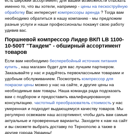
есть широкий ассортимент, для вашей возможности отыскать
именно то, что вы хотели, например -
цены на пескоструйную
обработку
Вас интересует
компрессоры аренда
? Тогда вам
необходимо обратиться в нашу компанию - мы предложим
разные услуги и наши профессионалы покажут свою работу
удивив вас.
Поршневой компрессор Лидер ВКП LB 1100-
10-500T "Тандем" - обширный ассортимент
товаров
Если вам необходимо
бесперебойный источник питания
купить
, наш магазин будет для вас лучшим партнером.
Заказывайте у нас и радуйтесь первоклассными товарами и
удобным обслуживанием. Посмотреть
компрессор для
покраски цены
можно у нас на сайте, и другие цены на
необходимые вам товары. Наша команда рада подсказать
вам с подбором и предоставить квалифицированную
консультацию.
частотный преобразователь стоимость
у нас
умеренная и подходит выдающемуся качеству товаров. Мы
регулярно освежаем наш ассортимент, чтобы дать вам самые
актуальные и проверенные варианты. Заходите к нам на сайт
и вы сможете выбрать доставку по Тернополю а также в
другие города Украины!