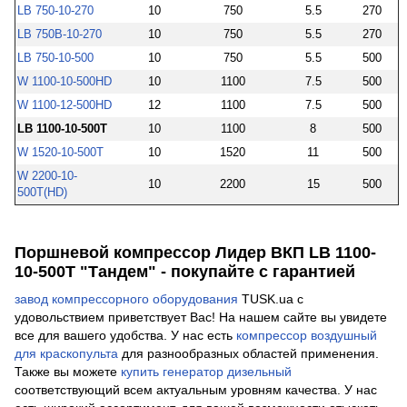
LB 750-10-270
10
750
5.5
270
LB 750В-10-270
10
750
5.5
270
LB 750-10-500
10
750
5.5
500
W 1100-10-500HD
10
1100
7.5
500
W 1100-12-500HD
12
1100
7.5
500
LB 1100-10-500T
10
1100
8
500
W 1520-10-500T
10
1520
11
500
W 2200-10-
10
2200
15
500
500T(HD)
Поршневой компрессор Лидер ВКП LB 1100-
10-500T "Тандем" - покупайте с гарантией
завод компрессорного оборудования
TUSK.ua с
удовольствием приветствует Вас! На нашем сайте вы увидете
все для вашего удобства. У нас есть
компрессор воздушный
для краскопульта
для разнообразных областей применения.
Также вы можете
купить генератор дизельный
соответствующий всем актуальным уровням качества. У нас