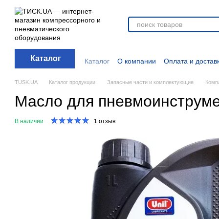
Перейти к основному контенту
Каталог
Каталог
О компании
Оплата и достав
Отзывы о магазине
Новости
О прод
Дополнительные материалы
Блог
TUSK.UA
Каталог продукции
Запасные части и комплектующие
Комп
Масло для пневмоинструмен
В наличии
1 отзыв