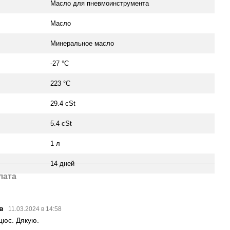
Масло для пневмоинструмента
Масло
Минеральное масло
-27 °С
223 °С
29.4 cSt
5.4 cSt
1 л
14 дней
лата
ав
11.03.2024 в 14:58
цює. Дякую.