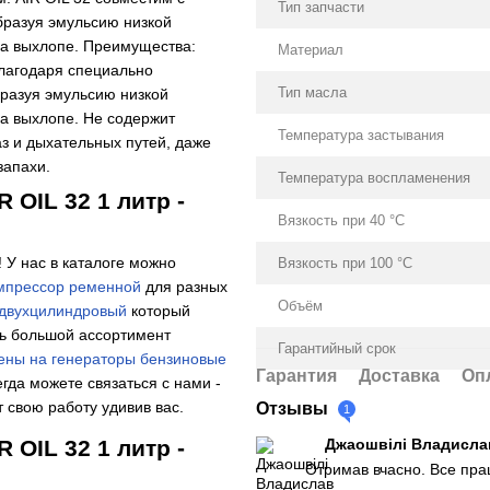
Тип запчасти
бразуя эмульсию низкой
на выхлопе. Преимущества:
Материал
благодаря специально
Тип масла
разуя эмульсию низкой
на выхлопе. Не содержит
Температура застывания
аз и дыхательных путей, даже
запахи.
Температура воспламенения
OIL 32 1 литр -
Вязкость при 40 °С
! У нас в каталоге можно
Вязкость при 100 °С
мпрессор ременной
для разных
Объём
 двухцилиндровый
который
ть большой ассортимент
Гарантийный срок
ены на генераторы бензиновые
Гарантия
Доставка
Оп
гда можете связаться с нами -
 свою работу удивив вас.
Отзывы
1
OIL 32 1 литр -
Джаошвілі Владисл
Отримав вчасно. Все пра