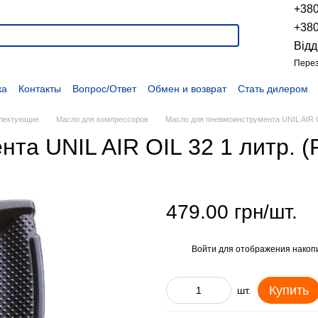
+38
+38
Відд
Перез
ка
Контакты
Вопрос/Ответ
Обмен и возврат
Стать дилером
укции
Наши проекты
Наши партнеры
Вакансии
Политика конфиденциальности
Договор оферты
Распродажа
лектующие
Масло для компрессоров
Масло для пневмоинструмента UNIL AIR O
та UNIL AIR OIL 32 1 литр. 
479.00 грн/шт.
Войти
для отображения накопи
%
Купить
шт.