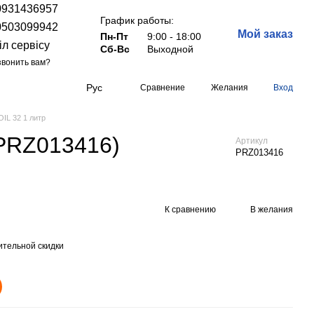
0931436957
График работы:
0503099942
Мой заказ
Пн-Пт
9:00 - 18:00
іл сервісу
Сб-Вс
Выходной
вонить вам?
Рус
Сравнение
Желания
Вход
IL 32 1 литр
(PRZ013416)
Артикул
PRZ013416
К сравнению
В желания
тельной скидки