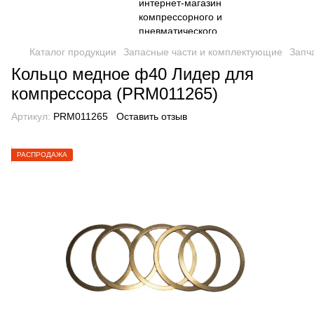
Каталог продукции
Запасные части и комплектующие
Запч
Кольцо медное ф40 Лидер для
компрессора (PRM011265)
Артикул:
PRM011265
Оставить отзыв
РАСПРОДАЖА