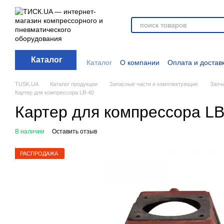
Перейти к основному контенту
Каталог
Каталог
О компании
Оплата и достав
Отзывы о магазине
Новости
О прод
Дополнительные материалы
Блог
TUSK.UA
Каталог продукции
Запасные части и комплектующие
Запч
Картер для компрессора LB-40
Картер для компрессора L
В наличии
Оставить отзыв
РАСПРОДАЖА