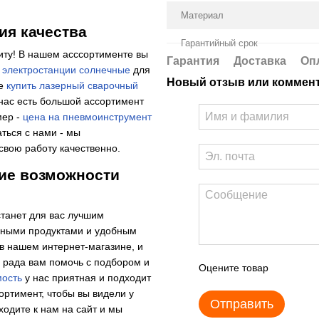
Материал
ия качества
Гарантийный срок
ту! В нашем асссортименте вы
Гарантия
Доставка
Оп
ь
электростанции солнечные
для
Новый отзыв или коммен
же
купить лазерный сварочный
нас есть большой ассортимент
мер -
цена на пневмоинструмент
ться с нами - мы
свою работу качественно.
кие возможности
танет для вас лучшим
енными продуктами и удобным
в нашем интернет-магазине, и
 рада вам помочь с подбором и
Оцените товар
мость
у нас приятная и подходит
ртимент, чтобы вы видели у
Отправить
одите к нам на сайт и мы