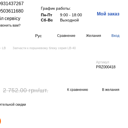
0931437267
График работы:
0503611680
Мой заказ
Пн-Пт
9:00 - 18:00
іл сервісу
Сб-Вс
Выходной
вонить вам?
Рус
Сравнение
Желания
Вход
- LB
Запчасти к поршневому блоку серия LB-40
Артикул
PRZ000418
2 752.00 грн/шт.
К сравнению
В желания
тельной скидки