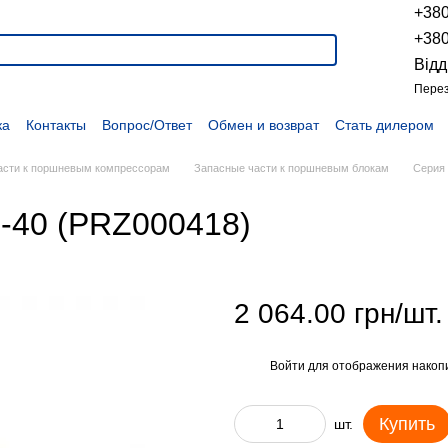
+38
+38
Відд
Перез
ка
Контакты
Вопрос/Ответ
Обмен и возврат
Стать дилером
укции
Наши проекты
Наши партнеры
Вакансии
Политика конфиденциальности
Договор оферты
Распродажа
асти к поршневым компрессорам
Запасные части к поршневым блокам
Серия 
B-40 (PRZ000418)
2 064.00 грн/шт.
Войти
для отображения накопи
%
Купить
шт.