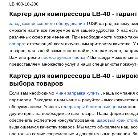
LB 400-10-200
Картер для компрессора LB-40 - гарант
завод компрессорного оборудования
TUSK.ua рад вашему визи
сможете найти все требуемое для вашего удобства. У нас ест
различных сфер применения. При необходимости можно так
аппарат
отвечающий всем актуальным критериям качества. У 
товаров, для вашей возможности найти, что вам нужно, напри
Вам инетресно
пескоструйная чистка
? Вы всегда можете связа
предоставляем множество услуг и наши специалисты покажут 
Картер для компрессора LB-40 - широ
выбора товаров
Если вам необходимо
мини заправка купить
, наша компания с
партнером. Заходите к нам чаще и радуйтесь высококачеств
обслуживанием. Увидеть
генераторы бензиновые цены
можно 
другие цены на необходимые вам товары. Наша фирма всегда
обеспечить экспертное консультирование.
шаровый кран стои
выдающемуся качеству товаров. Мы часто обновляем наш ассо
нас только самые современные и доверительные решения. Зах