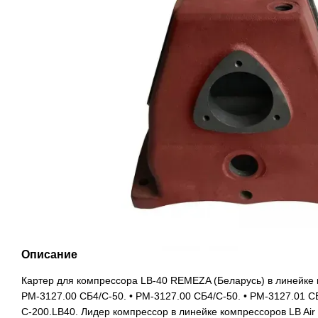
Описание
Картер для компрессора LB-40 REMEZA (Беларусь) в линейке к
РМ-3127.00 СБ4/С-50. • РМ-3127.00 СБ4/С-50. • РМ-3127.01 С
С-200.LB40. Лидер компрессор в линейке компрессоров LB Air 