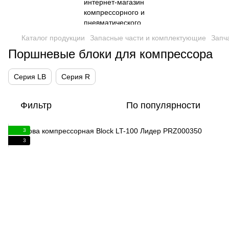
Каталог продукции
Запасные части и комплектующие
Запч
Поршневые блоки для компрессора
Серия LB
Серия R
Фильтр
По популярности
3
3