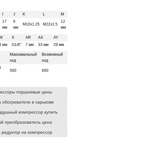
I
J
K
L
M
17
6
12
M10x1.25
M22x1.5
мм
мм
мм
W
X
AR
AX
AY
8 мм
G1/8"
7 мм
33 мм
29 мм
Максимальный
Возможный
ход
ход
0
500
600
ессоры поршневые цены
 обогреватели в харькове
здушный компрессор купить
ый преобразователь цена
 редуктор на компрессор