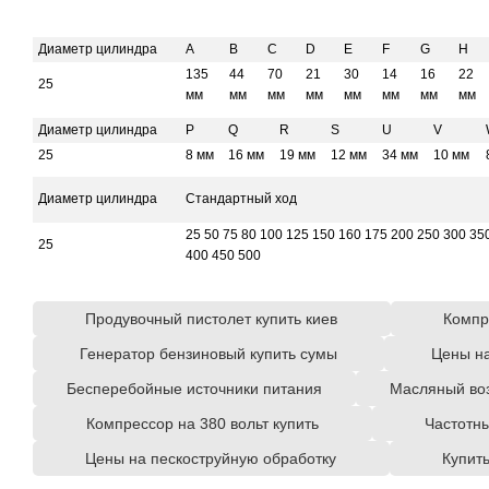
Диаметр цилиндра
A
B
C
D
E
F
G
H
135
44
70
21
30
14
16
22
25
мм
мм
мм
мм
мм
мм
мм
мм
Диаметр цилиндра
P
Q
R
S
U
V
25
8 мм
16 мм
19 мм
12 мм
34 мм
10 мм
Диаметр цилиндра
Стандартный ход
25 50 75 80 100 125 150 160 175 200 250 300 35
25
400 450 500
Продувочный пистолет купить киев
Компр
Генератор бензиновый купить сумы
Цены на
Бесперебойные источники питания
Масляный во
Компрессор на 380 вольт купить
Частотн
Цены на пескоструйную обработку
Купить