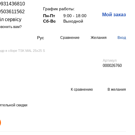
0931436810
График работы:
0503611562
Мой заказ
Пн-Пт
9:00 - 18:00
іл сервісу
Сб-Вс
Выходной
вонить вам?
Рус
Сравнение
Желания
Вход
др в сборе TSK MAL 25x25 S
Артикул
000026760
К сравнению
В желания
тельной скидки