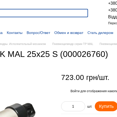
+38
+38
Відд
Перез
ка
Контакты
Вопрос/Ответ
Обмен и возврат
Стать дилером
укции
Наши проекты
Наши партнеры
Вакансии
Политика конфиденциальности
Договор оферты
Распродажа
ндры. Исполнительный механизм
Пневмоцилиндр серии TP MAL
Пневмоцилин
K MAL 25x25 S (000026760)
723.00 грн/шт.
Войти
для отображения накопи
%
Купить
шт.