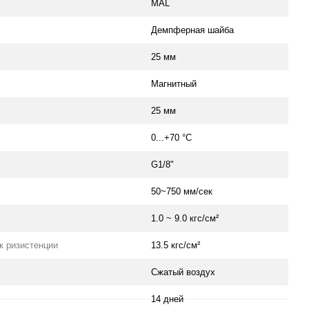
MAL
Демпферная шайба
25 мм
Магнитный
25 мм
0...+70 °С
G1/8"
50~750 мм/сек
1.0 ~ 9.0 кгс/см²
к ризистенции
13.5 кгс/см²
Сжатый воздух
14 дней