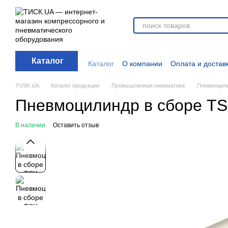
Перейти к основному контенту
Каталог
Каталог
О компании
Оплата и достав
Отзывы о магазине
Новости
О прод
Дополнительные материалы
Блог
TUSK.UA
Каталог продукции
Промышленная пневматика
Пневмоцили
Пневмоцилиндр в сборе TS
В наличии
Оставить отзыв