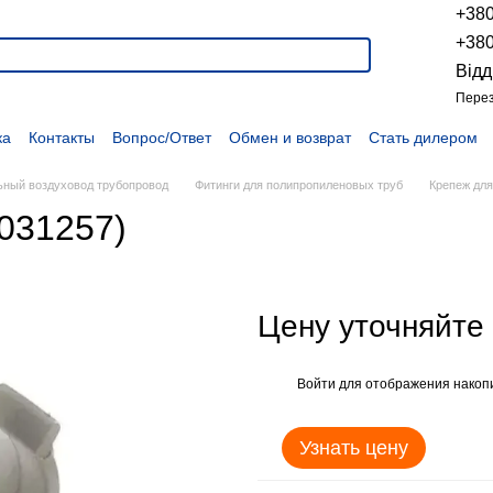
+38
+38
Відд
Перез
ка
Контакты
Вопрос/Ответ
Обмен и возврат
Стать дилером
укции
Наши проекты
Наши партнеры
Вакансии
Политика конфиденциальности
Договор оферты
Распродажа
ьный воздуховод трубопровод
Фитинги для полипропиленовых труб
Крепеж для
031257)
Цену уточняйте
Войти
для отображения накопи
%
Узнать цену