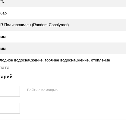
 °C
 бар
R Полипропилен (Random Copolymer)
 мм
 мм
лодное водоснабжение, горячее водоснабжение, отопление
лата
тарий
Войти с помощью