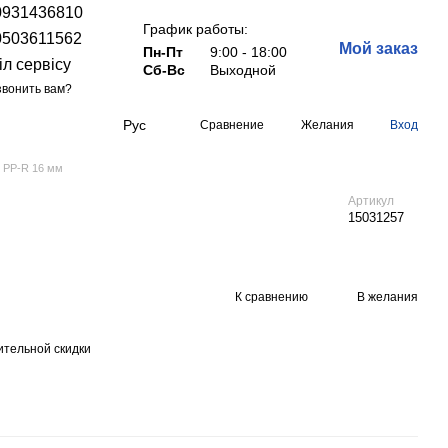
0931436810
График работы:
0503611562
Мой заказ
Пн-Пт
9:00 - 18:00
іл сервісу
Сб-Вс
Выходной
вонить вам?
Рус
Сравнение
Желания
Вход
 PP-R 16 мм
Артикул
15031257
К сравнению
В желания
тельной скидки