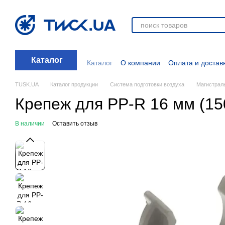
Перейти к основному контенту
Каталог
Каталог
О компании
Оплата и достав
Отзывы о магазине
Новости
О прод
Дополнительные материалы
Блог
TUSK.UA
Каталог продукции
Система подготовки воздуха
Магистрал
Крепеж для PP-R 16 мм (15
В наличии
Оставить отзыв