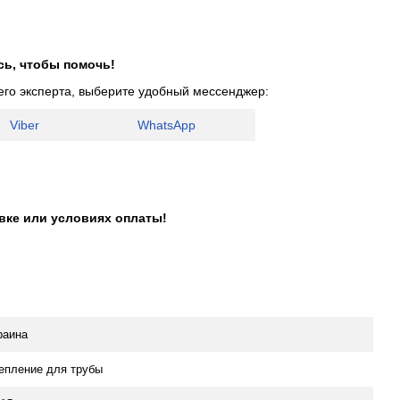
сь, чтобы помочь!
его эксперта, выберите удобный мессенджер:
Viber
WhatsApp
авке или условиях оплаты!
раина
епление для трубы