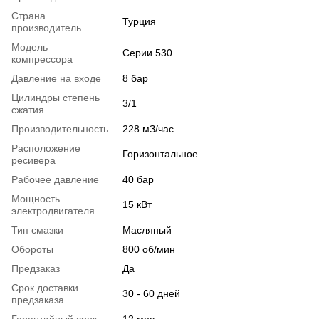
Страна
Турция
производитель
Модель
Cерии 530
компрессора
Давление на входе
8 бар
Цилиндры степень
3/1
сжатия
Производительность
228 мЗ/час
Расположение
Горизонтальное
ресивера
Рабочее давление
40 бар
Мощность
15 кВт
электродвигателя
Тип смазки
Масляный
Обороты
800 об/мин
Предзаказ
Да
Срок доставки
30 - 60 дней
предзаказа
Гарантийный срок
12 мес