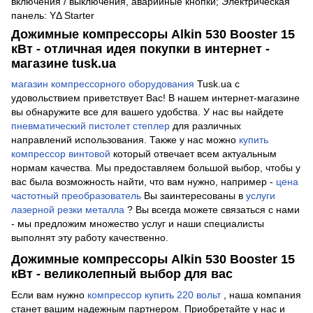
включения / выключения, аварийные кнопки; Электрическая
панель: YΔ Starter
Дожимные компрессоры Alkin 530 Booster 15
кВт - отличная идея покупки в интернет -
магазине tusk.ua
магазин компрессорного оборудования
Tusk.ua с
удовольствием приветствует Вас! В нашем интернет-магазине
вы обнаружите все для вашего удобства. У нас вы найдете
пневматический пистолет степлер
для различных
направлений использования. Также у нас можно
купить
компрессор винтовой
который отвечает всем актуальным
нормам качества. Мы предоставляем большой выбор, чтобы у
вас была возможность найти, что вам нужно, например -
цена
частотный преобразователь
Вы заинтересованы в
услуги
лазерной резки металла
? Вы всегда можете связаться с нами
- мы предложим множество услуг и наши специалисты
выполнят эту работу качественно.
Дожимные компрессоры Alkin 530 Booster 15
кВт - великолепный выбор для вас
Если вам нужно
компрессор купить 220 вольт
, наша компания
станет вашим надежным партнером. Приобретайте у нас и