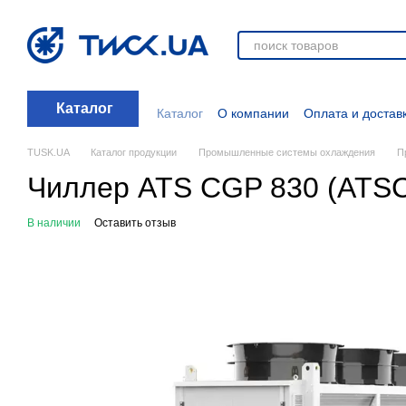
Перейти к основному контенту
Каталог
Каталог
О компании
Оплата и достав
Отзывы о магазине
Новости
О прод
Дополнительные материалы
Блог
TUSK.UA
Каталог продукции
Промышленные системы охлаждения
П
Чиллер ATS CGP 830 (ATS
В наличии
Оставить отзыв