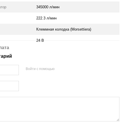
атор
345000 л/мин
222.3 л/мин
Клеммная колодка (Morsettiera)
24 В
лата
тарий
Войти с помощью