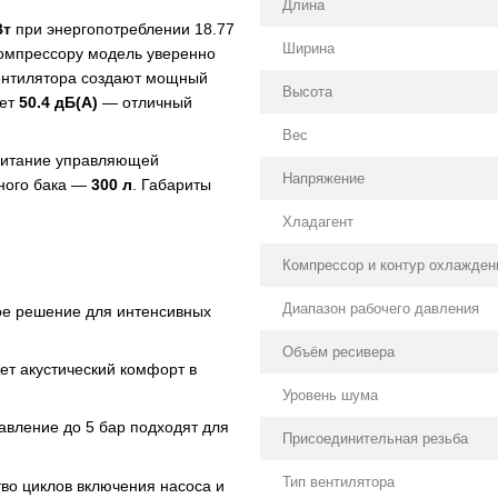
Длина
Вт
при энергопотреблении 18.77
Ширина
компрессору модель уверенно
вентилятора создают мощный
Высота
ает
50.4 дБ(А)
— отличный
Вес
 питание управляющей
Напряжение
нного бака —
300 л
. Габариты
Хладагент
Компрессор и контур охлажден
Диапазон рабочего давления
ое решение для интенсивных
Объём ресивера
ет акустический комфорт в
Уровень шума
авление до 5 бар подходят для
Присоединительная резьба
Тип вентилятора
тво циклов включения насоса и