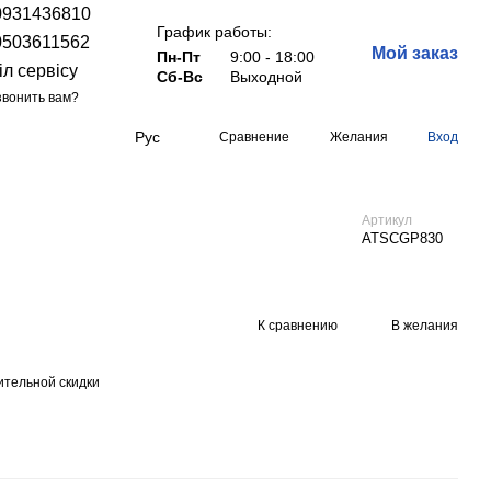
0931436810
График работы:
0503611562
Мой заказ
Пн-Пт
9:00 - 18:00
іл сервісу
Сб-Вс
Выходной
вонить вам?
Рус
Сравнение
Желания
Вход
Артикул
ATSCGP830
К сравнению
В желания
тельной скидки