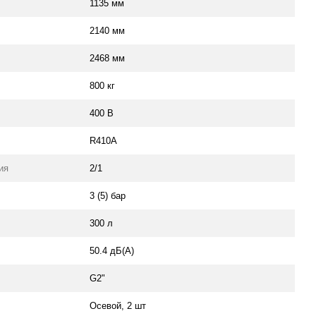
1135 мм
2140 мм
2468 мм
800 кг
400 В
R410A
ия
2/1
3 (5) бар
300 л
50.4 дБ(А)
G2"
Осевой, 2 шт