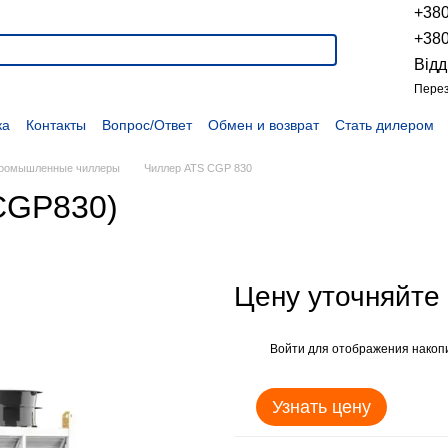
+38
+38
Відд
Перез
ка
Контакты
Вопрос/Ответ
Обмен и возврат
Стать дилером
укции
Наши проекты
Наши партнеры
Вакансии
Политика конфиденциальности
Договор оферты
Распродажа
ромышленные чиллеры
Чиллер ATS CGP 830
CGP830)
Цену уточняйте
Войти
для отображения накопи
%
Узнать цену