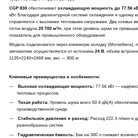
CGP 830
обеспечивает
охлаждающую мощность до 77.56 к
кВт. Благодаря двухконтурной системе охлаждения и одному 
справляется с высокими тепловыми нагрузками. Два осевых 
поток воздуха
20 700 м³/ч
, при этом уровень шума не превыш
показатель для промышленного оборудования.
Модель подключается через клеммную колодку (Morsettiera),
автоматики осуществляется от источника
24 В
, объём встрое
1135×2140×2468 мм, вес — 800 кг.
Ключевые преимущества и особенности:
Высокая охлаждающая мощность:
77.56 кВт — надёжн
тепловых процессов.
Тихая работа:
Уровень шума всего 50.4 дБ(А) обеспечива
производственной среде.
Стабильное давление и расход:
Расход 222.3 л/мин и д
разнообразных систем.
Гидравлическая ёмкость:
Бак на 300 л снижает количес