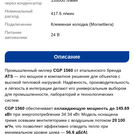
335000 л/мин
через конденсатор
Номинальный
417.6 л/мин
расход
Подключение
Клеммная колодка (Morsettiera)
Питание
24 В
автоматики
Описание
Промышленный чиллер
CGP 1560
от итальянского бренда
ATS
— это мощное и компактное решение для объектов с
высокой тепловой нагрузкой. Надёжность, производительность
и лёгкость в интеграции делают его универсальным выбором
для промышленности, лабораторий и технологических
систем.
CGP 1560
обеспечивает
охлаждающую мощность до 145.69
кВт
при энергопотреблении 34.34 кВт. Модель оснащена
тремя осевыми вентиляторами с воздушным потоком
20 100
м³/ч
, что позволяет эффективно отводить тепло при
минимальном уровне шума —
56.6 дБ(А)
.