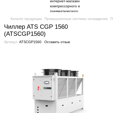
Каталог продукции
Промышленные системы охлаждения
П
Чиллер ATS CGP 1560
(ATSCGP1560)
Артикул:
ATSCGP1560
Оставить отзыв