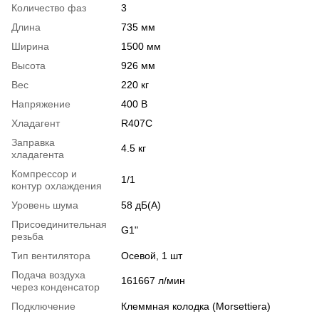
Количество фаз
3
Длина
735 мм
Ширина
1500 мм
Высота
926 мм
Вес
220 кг
Напряжение
400 В
Хладагент
R407C
Заправка
4.5 кг
хладагента
Компрессор и
1/1
контур охлаждения
Уровень шума
58 дБ(А)
Присоединительная
G1"
резьба
Тип вентилятора
Осевой, 1 шт
Подача воздуха
161667 л/мин
через конденсатор
Подключение
Клеммная колодка (Morsettiera)