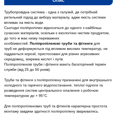
Опис
Трубопровідна система - одна з галузей, де потрібний
ретельний підхід до вибору матеріалу, адже якість системи
впливає на якість води.
Сьогодні поліпропілен відноситься до одного з найбільш
сучасних матеріалів, оскільки є екологічно чистим продуктом,
до того ж має низку переважних
особливостей.
Поліпропіленові труби та фітинги
для
труб
не деформуються під впливом високих температур, не
піддаються корозії, пристосовані для різних агресивних
середовищ, зокрема кислот і лугів.
Поліпропіленові труби і фітинги мають багаторічний термін
служби (від 25 до 50 років).
Труби та фітинги з поліпропілену призначені для внутрішнього
холодного та гарячого водопостачання, теплої підлоги та
розведення систем центрального опалення з робочою
температурою до + 95°С.
Для поліпропіленових труб та фітингів характерна простота
монтажу завдяки здатності поліпропілену зварюватись.