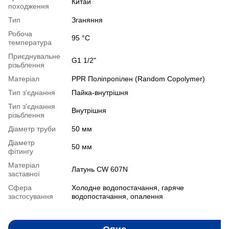
Китай
походження
Тип
Зганяння
Робоча
95 °C
температура
Приєднувальне
G1 1/2"
різьблення
Матеріал
PPR Поліпропілен (Random Copolymer)
Тип з'єднання
Пайка-внутрішня
Тип з'єднання
Внутрішня
різьблення
Діаметр труби
50 мм
Діаметр
50 мм
фітингу
Матеріал
Латунь CW 607N
заставної
Сфера
Холодне водопостачання, гаряче
застосування
водопостачання, опалення