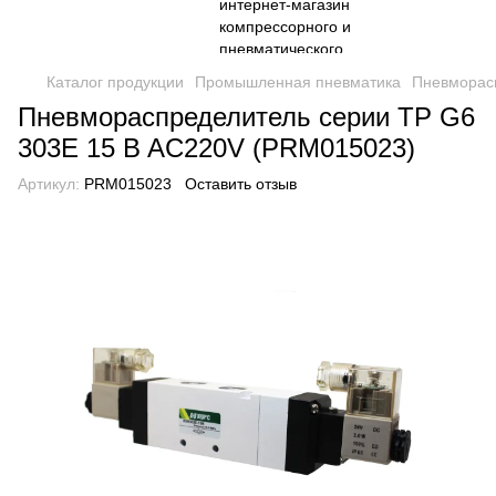
Каталог продукции
Промышленная пневматика
Пневморас
Пневмораспределитель серии TP G6
303E 15 B AC220V (PRM015023)
Артикул:
PRM015023
Оставить отзыв