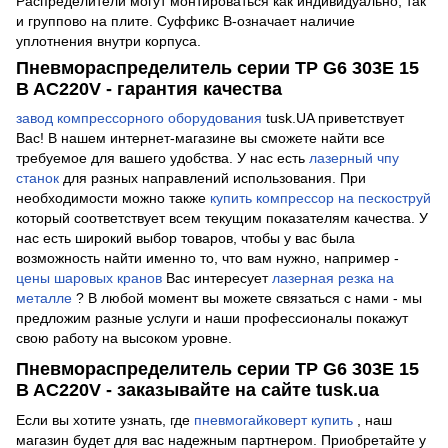
Распределители могут монтироваться как индивидуально, так
и группово на плите. Суффикс B-означает наличие
уплотнения внутри корпуса.
Пневмораспределитель серии TP G6 303E 15
B AC220V - гарантия качества
завод компрессорного оборудования
tusk.UA приветствует
Вас! В нашем интернет-магазине вы сможете найти все
требуемое для вашего удобства. У нас есть
лазерный чпу
станок
для разных направлений использования. При
необходимости можно также
купить компрессор на пескоструй
который соответствует всем текущим показателям качества. У
нас есть широкий выбор товаров, чтобы у вас была
возможность найти именно то, что вам нужно, например -
цены шаровых кранов
Вас интересует
лазерная резка на
металле
? В любой момент вы можете связаться с нами - мы
предложим разные услуги и наши профессионалы покажут
свою работу на высоком уровне.
Пневмораспределитель серии TP G6 303E 15
B AC220V - заказывайте на сайте tusk.ua
Если вы хотите узнать, где
пневмогайковерт купить
, наш
магазин будет для вас надежным партнером. Приобретайте у