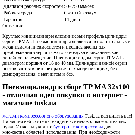
Диапазон рабочих скоростей
50~750 мм/сек
Рабочая среда
Сжатый воздух
Гарантия
14 дней
Описание
Круглые миницилиндры алюминиевый профиль цилиндры
серии TPMAL Пневмоцилиндры являются исполнительными
механизмами пневмосистем и предназначены для
преображения энергии сжатого воздуха в механическое
линейное перемещение. Пневмоцилиндры серии TPMAL с
диаметром поршня от 16 до 40 мм. Цилиндры данной серии
поставляются в четырех различных модификациях, без
демпфирования, с магнитом и без.
Пневмоцилиндр в сборе TP MA 32x100
- отличная идея покупки в интернет -
магазине tusk.ua
магазин компрессорного оборудования
Tusk.ua рад видеть вас!
На нашем веб-сайте вы найдете все необходимое для ваших
нужд. У нас вы увидите
бустерные компрессоры
для
множества областей использования. При необходимости