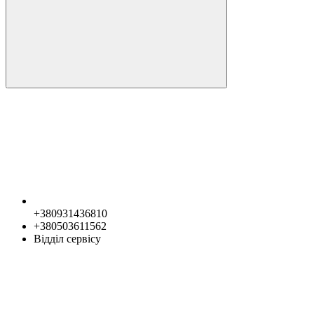
+380931436810
+380503611562
Відділ сервісу