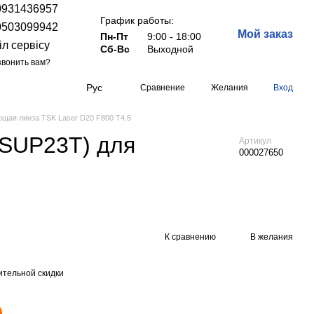
0931436957
График работы:
0503099942
Мой заказ
Пн-Пт
9:00 - 18:00
іл сервісу
Сб-Вс
Выходной
вонить вам?
Рус
Сравнение
Желания
Вход
щая линза TSK Laser D20 F800 Т4.5
 SUP23T) для
Артикул
000027650
К сравнению
В желания
тельной скидки