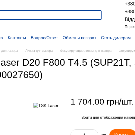
+38
+38
Відд
Перез
ка
Контакты
Вопрос/Ответ
Обмен и возврат
Стать дилером
укции
Наши проекты
Наши партнеры
Вакансии
Политика конфиденциальности
Договор оферты
Распродажа
 для лазера
Линзы для лазера
Фокусирующие линзы для лазера
Фокусирую
aser D20 F800 Т4.5 (SUP21T,
00027650)
1 704.00 грн/шт.
Войти
для отображения накопи
%