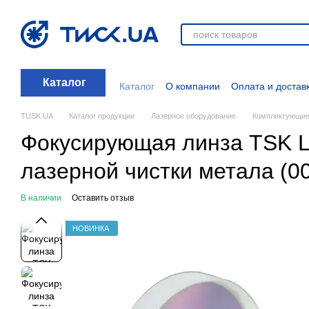
Перейти к основному контенту
Каталог
Каталог
О компании
Оплата и достав
Отзывы о магазине
Новости
О прод
Дополнительные материалы
Блог
TUSK.UA
Каталог продукции
Лазерное оборудование
Комплектующие
Фокусирующая линза TSK L
лазерной чистки метала (0
В наличии
Оставить отзыв
НОВИНКА