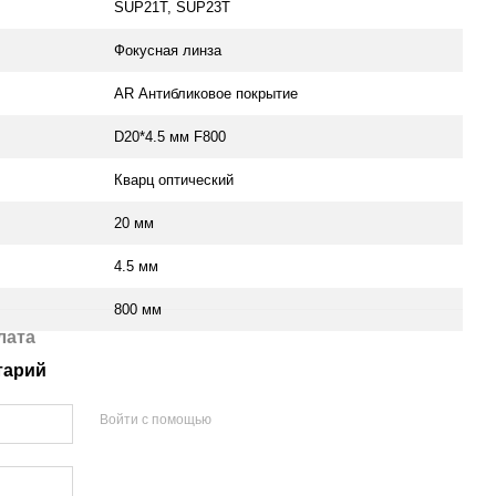
SUP21T, SUP23T
Фокусная линза
AR Антибликовое покрытие
D20*4.5 мм F800
Кварц оптический
20 мм
4.5 мм
800 мм
лата
тарий
Войти с помощью